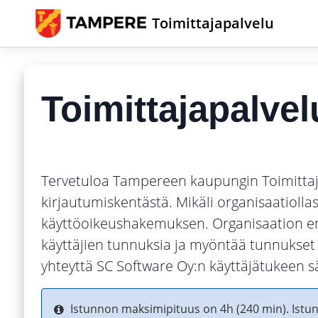
Toimittajapalvelu
Toimittajapalvel
Tervetuloa Tampereen kaupungin Toimittajapa
kirjautumiskentästä. Mikäli organisaatiollasi
käyttöoikeushakemuksen. Organisaation ens
käyttäjien tunnuksia ja myöntää tunnukset uu
yhteyttä SC Software Oy:n käyttäjätukeen s
Istunnon maksimipituus on 4h (240 min). Istun