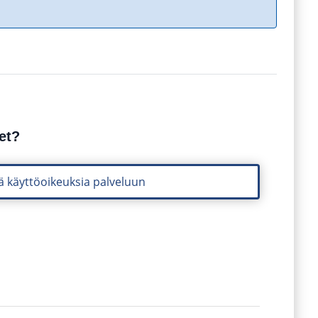
et?
ä käyttöoikeuksia palveluun
autuu selaimen uudessa välilehdessä.)