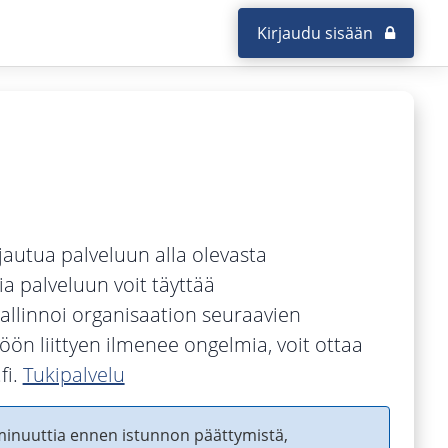
Kirjaudu sisään
Kirjaudu sisään
jautua palveluun alla olevasta
ia palveluun voit täyttää
allinnoi organisaation seuraavien
töön liittyen ilmenee ongelmia, voit ottaa
fi.
Tukipalvelu
 minuuttia ennen istunnon päättymistä,