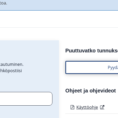
toa.
Puuttuvatko tunnuks
stautuminen.
Pyyd
ähköpostiisi
Ohjeet ja ohjevideot
(Linkki av
Käyttöohje