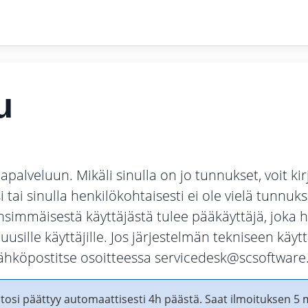
u
lveluun. Mikäli sinulla on jo tunnukset, voit kir
 tai sinulla henkilökohtaisesti ei ole vielä tunnuks
immäisestä käyttäjästä tulee pääkäyttäjä, joka h
sille käyttäjille. Jos järjestelmän tekniseen käyt
ähköpostitse osoitteessa servicedesk@scsoftware.
tosi päättyy automaattisesti 4h päästä. Saat ilmoituksen 5