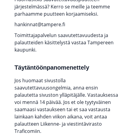
järjestelmässä? Kerro se meille ja teemme
parhaamme puutteen korjaamiseksi.
hankinnat@tampere.fi
Toimittajapalvelun saavutettavuudesta ja
palautteiden käsittelystä vastaa Tampereen
kaupunki.
Täytäntöönpanomenettely
Jos huomaat sivustolla
saavutettavuusongelmia, anna ensin
palautetta sivuston ylläpitäjälle. Vastauksessa
voi mennä 14 päivää. Jos et ole tyytyväinen
saamaasi vastaukseen tai et saa vastausta
lainkaan kahden viikon aikana, voit antaa
palautteen Liikenne- ja viestintävirasto
Traficomiin.