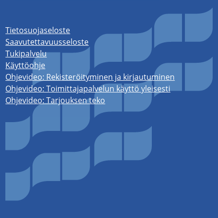
Tietosuojaseloste
Saavutettavuusseloste
Tukipalvelu
Käyttöohje
Ohjevideo: Rekisteröityminen ja kirjautuminen
Ohjevideo: Toimittajapalvelun käyttö yleisesti
Ohjevideo: Tarjouksen teko