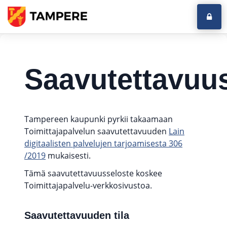
Kirja
Saavutettavuu
Tampereen kaupunki pyrkii takaamaan
Toimittajapalvelun saavutettavuuden
Lain
digitaalisten palvelujen tarjoamisesta 306
/2019
mukaisesti.
Tämä saavutettavuusseloste koskee
Toimittajapalvelu-verkkosivustoa.
Saavutettavuuden tila