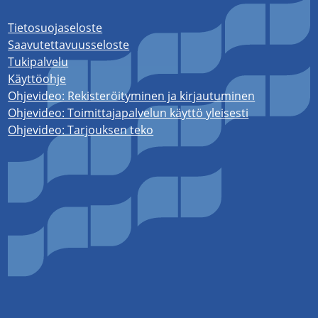
Tietosuojaseloste
Saavutettavuusseloste
Tukipalvelu
Käyttöohje
Ohjevideo: Rekisteröityminen ja kirjautuminen
Ohjevideo: Toimittajapalvelun käyttö yleisesti
Ohjevideo: Tarjouksen teko