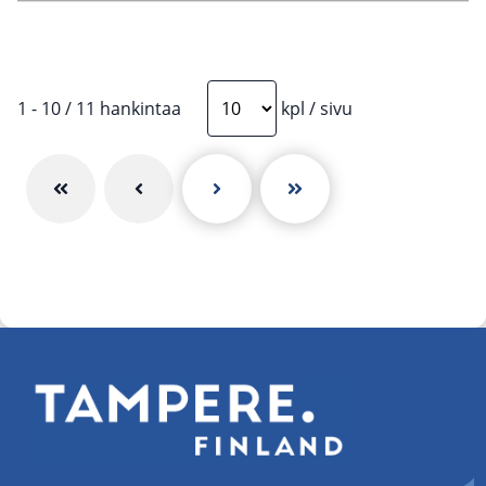
1
-
10
/
11
hankintaa
kpl
/
sivu
Ensimmäinen sivu
Edellinen sivu
Seuraava sivu
Viimeinen sivu