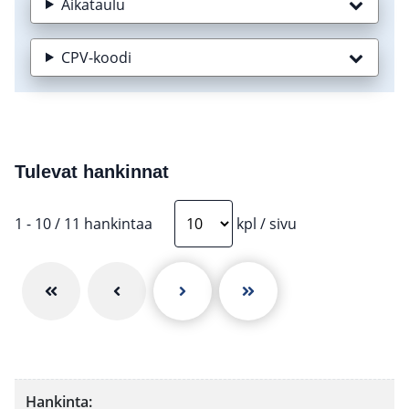
Aikataulu
CPV-koodi
Tulevat hankinnat
1
-
10
/
11
hankintaa
kpl
/
sivu
Ensimmäinen sivu
Edellinen sivu
Seuraava sivu
Viimeinen sivu
Hankintakalenteri: tulevat hankinnat. Voit järjestää tau
Hankinta
: